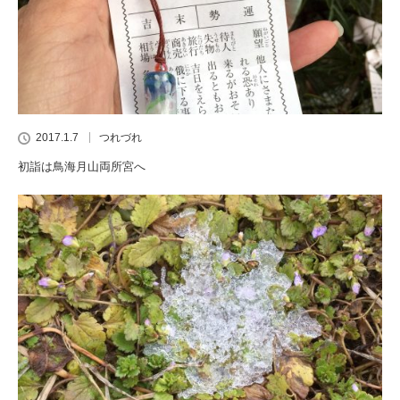
2017.1.7
つれづれ
初詣は鳥海月山両所宮へ