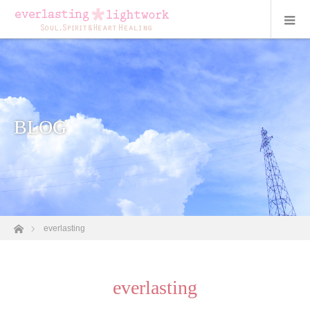
BLOG
ホーム
everlasting
everlasting