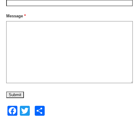
Message
*
Facebook
Twitter
共
有