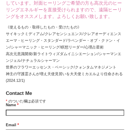
しています。対面ヒーリングご希望の方も高次元のヒー
リングエネルギーを直接受けられますので、遠隔ヒーリ
ングをオススメします。よろしくお願い致します。
《使えるもの・取得したもの・受けたもの》
サイキックミディアム/クレアセンシュエンス/クレアオーディエンス
エーマ・ヒーリング・スタンダード/ラベンダー・オブ・クァン・イ
ン/シャーマニック・ヒーリング/瞑想リーダー/心理占星術
高次元意識開発/新ライトウィズダムイニシエーション/シャーマンエ
ンジェル/ナチュラルシャーマン
世界のフラワーエッセンス・ベーシック/クォンタムマネジメント
神主の守護霊さんが増え天使見習いを大天使ミカエルより任命される
(2024.12/1)
Contact Me
*
のついた欄は必須です
Name
*
Email
*