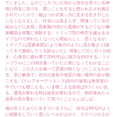
ていました。ものごころついた頃から自分を見ている神
様の存在に気づき、悪いことをすると怒られ正され矯正
されていくので、嘘はつかず真っ当に生きる生き方しか
しなくなりました。社会には染まらず、間違っている仕
組みなどに反発。思春期の頃から霊感がするどくなり幽
体離脱を頻繁に体験する。トリップ型の時空を越えるタ
イプなので戻れなくなったら死ぬらしく、恐くなるが、
ミディアム(霊媒体質)により毎日のように霊が集まり(送
ってきて挑戦してくる奴もいた)、排除して行く日々が続
き、心身共に疲れ果て20代半ばに能力を封印する。ツイ
ンソウルにこの頃出逢っていたと後になってわかること
になり、この人と出逢って霊感が鋭くなったこともわか
る。音に敏感で、自分の波長や地霊の強い場所の音が聴
こえる。(クレアオーディエンス)自分の波長は無音室の
中でいつも聴こえる。いま聴こえる波長は5つくらいあ
る。運気が変わる時は波長が変わるので、朝目覚めたら
波長の音が変わっていて気づくこともしばしば。
魂の言うとおりに生きているうちに、自分はRPGのよう
に経験をしていく度にレベルが上がり、ステージが上が