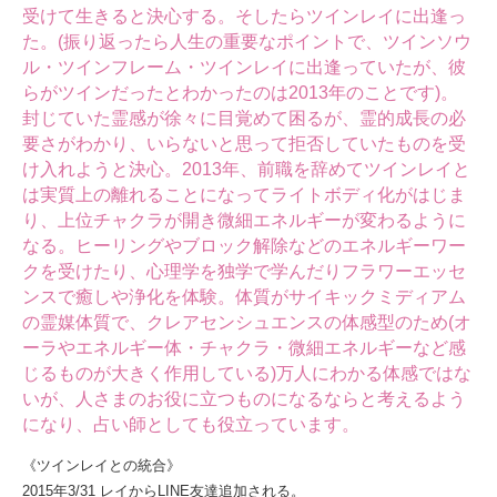
受けて生きると決心する。そしたらツインレイに出逢っ
た。(振り返ったら人生の重要なポイントで、ツインソウ
ル・ツインフレーム・ツインレイに出逢っていたが、彼
らがツインだったとわかったのは2013年のことです)。
封じていた霊感が徐々に目覚めて困るが、霊的成長の必
要さがわかり、いらないと思って拒否していたものを受
け入れようと決心。2013年、前職を辞めてツインレイと
は実質上の離れることになってライトボディ化がはじま
り、上位チャクラが開き微細エネルギーが変わるように
なる。ヒーリングやブロック解除などのエネルギーワー
クを受けたり、心理学を独学で学んだりフラワーエッセ
ンスで癒しや浄化を体験。体質がサイキックミディアム
の霊媒体質で、クレアセンシュエンスの体感型のため(オ
ーラやエネルギー体・チャクラ・微細エネルギーなど感
じるものが大きく作用している)万人にわかる体感ではな
いが、人さまのお役に立つものになるならと考えるよう
になり、占い師としても役立っています。
《ツインレイとの統合》
2015年3/31 レイからLINE友達追加される。