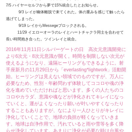
7/5 ハイヤーセルフから夢で15%統合したとお知らせ。
9/3 レイが幽体離脱で来てくれた。体の重みを感じて触ったら
逃げてしまった。
9/19 レイからMessegeブロックされる。
11/29 イエローオーラのレイとハートチャクラ同士を合わせて
長い時間抱き合った。ツインレイと統合。
2016年11月11日シルバーゲートの日 高次元意識開発に
より6次元・8次元意識が開く。時間を制限しない次元が
使えるようになり、遠隔ヒーリングもできるように。射
手座新月の11月29日から「everlasting*lightwork」活動開
始。ヒーリングは見えない領域でのものですが、万人に
必要なため、性別・年齢問わず体験してココロや魂の浄
化を進めていただければと思います。多くの人たちのコ
コロやカラダ、意識や魂などが浄化されてキレイになっ
ていくと、運がよくなったり願いが叶いやすくなったり
することもありますが、なにより一人ひとりがキレイに
浄化していくことで、地球の負担が軽くなっていきま
す。地球は自浄作用で、汚れていると雨や雪等を多く降
らせ浄化しています。あまりに浄化が必要な時は台風や