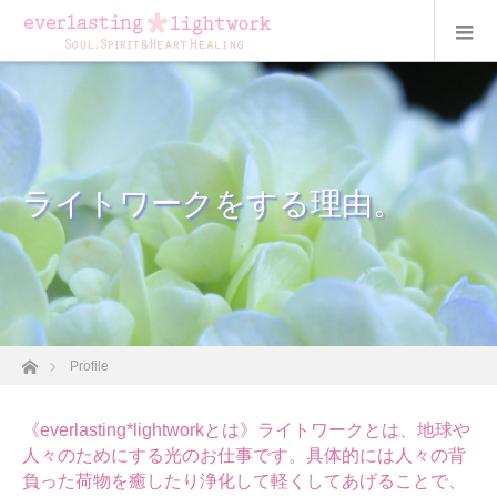
ライトワークをする理由。
ホーム
Profile
《everlasting*lightworkとは》ライトワークとは、地球や
人々のためにする光のお仕事です。具体的には人々の背
負った荷物を癒したり浄化して軽くしてあげることで、