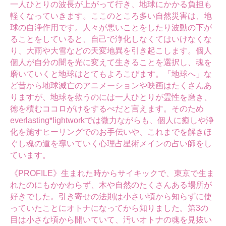
一人ひとりの波長が上がって行き、地球にかかる負担も
軽くなっていきます。ここのところ多い自然災害は、地
球の自浄作用です。人々が悪いことをしたり波動の下が
ることをしていると、自己で浄化しなくてはいけなくな
り、大雨や大雪などの天変地異を引き起こします。個人
個人が自分の闇を光に変えて生きることを選択し、魂を
磨いていくと地球はとてもよろこびます。「地球へ」な
ど昔から地球滅亡のアニメーションや映画はたくさんあ
りますが、地球を救うのには一人ひとりが霊性を磨き、
徳を積むココロがけをするべだと言えます。そのため
everlasting*lightworkでは微力ながらも、個人に癒しや浄
化を施すヒーリングでのお手伝いや、これまでを解きほ
ぐし魂の道を導いていく心理占星術メインの占い師をし
ています。
《PROFILE》生まれた時からサイキックで、東京で生ま
れたのにもかかわらず、木や自然のたくさんある場所が
好きでした。引き寄せの法則は小さい頃から知らずに使
っていたことにオトナになってから知りました。第3の
目は小さな頃から開いていて、汚いオトナの魂を見抜い