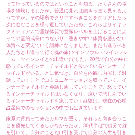
って行っているのではということを知る。たくさんの職
場を経験しましたが、普通に見れば飽きっぽく見えるよ
うですが、その場所でクリアすべきことをクリアしたら
次に進むことを繰り返していたため。これらはサイキッ
クミディアムで霊媒体質で意識レベルを上げることによ
っての霊的成長につながり、憑きやすい体質を憑かない
体質へと変えていく訓練になりました。また出逢うべき
人たちと出逢って行く魂の旅(ツインソウル・ツインフレ
ーム・ツインレイとの出逢い)でした。20代で自分の中に
怒っているインナーチャイルドと泣いているインナーチ
ャイルドがいることに気づき、自分を内観し内省して対
話していくことでコミュニケーションを取っていく。イ
ンナーチャイルドと会話し癒していくことで、怒ってい
るインナーチャイルドはいなくなり、泣いて悲しんでい
るインナーチャイルドを癒していく経験は、現在の心理
占星術でのセッションの中でも生きています。
家系の背負って来たカルマが重く、それらと向き合うこ
とを優先してくるしかなかったが、30代半ばで自分で線
を引いて、自分のことだけ引き受けて自分の人生を引き