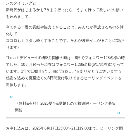
ンのタイミングと
新時代がはじまるかも?うまく行ったら…うまく行って欲しい!の願い
を込めまして、
今できる一番の貢献や協力できることは、みんなが手放せるものを浄
化して
ココロもカラダも軽くすることです。それが波長が上がることに繋が
ります♪
Threadsデビューの昨年8月開催の時は、6日でフォロワー128名様の時
でした。10カ月経った現在はフォロワー1,285名様(6/17現在)になって
います。1年で10倍!!☆*:.｡. o(≧▽≦)o .｡.:*☆ありがとうございます☆
感謝を込めて夏至近くの3日間受け取りできるヒーリングイベントを
開催します。
〈無料&有料〉2025夏至&夏越しの大祓遠隔ヒーリング募集
開始
お申し込みは、2025年6月17日23:00〜21日19:00まで。ヒーリング開