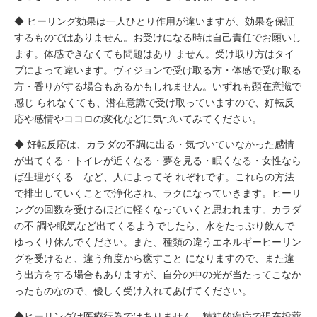
◆ ヒーリング効果は一人ひとり作用が違いますが、効果を保証
するものではありません。お受けになる時は自己責任でお願いし
ます。体感できなくても問題はあり ません。受け取り方はタイ
プによって違います。ヴィジョンで受け取る方・体感で受け取る
方・香りがする場合もあるかもしれません。いずれも顕在意識で
感じ られなくても、潜在意識で受け取っていますので、好転反
応や感情やココロの変化などに気づいてみてください。
◆ 好転反応は、カラダの不調に出る・気づいていなかった感情
が出てくる・トイレが近くなる・夢を見る・眠くなる・女性なら
ば生理がくる…など、人によってそ れぞれです。これらの方法
で排出していくことで浄化され、ラクになっていきます。ヒーリ
ングの回数を受けるほどに軽くなっていくと思われます。カラダ
の不 調や眠気など出てくるようでしたら、水をたっぷり飲んで
ゆっくり休んでください。また、種類の違うエネルギーヒーリン
グを受けると、違う角度から癒すこと になりますので、また違
う出方をする場合もありますが、自分の中の光が当たってこなか
ったものなので、優しく受け入れてあげてください。
◆ヒーリングは医療行為ではありません。精神的疾病で現在投薬