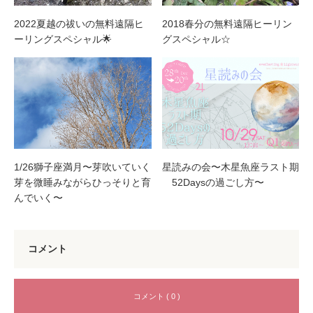
2022夏越の祓いの無料遠隔ヒ
2018春分の無料遠隔ヒーリン
ーリングスペシャル🌟
グスペシャル☆
1/26獅子座満月〜芽吹いていく
星読みの会〜木星魚座ラスト期
芽を微睡みながらひっそりと育
52Daysの過ごし方〜
んでいく〜
コメント
コメント ( 0 )