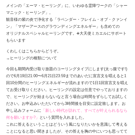
メインの「エーマ・ヒーリング」に、いわゆる霊障ワークの「シャー
マニック・ヒーリング」。
観音様の紫の炎で浄化する「ラベンダー・フレイム・オブ・クァンイ
ン」「マザーアースのグラウンディングエネルギー」も含めての
オリジナルスペシャルヒーリングです。➕大天使ミカエルにサポート
もらいます
くわしくはこちらからどうぞ。
→ヒーリングの種類について
今回も期間内受け取り放題のコーリングタイプにします(太っ腹です!)
ので6月19日21:00〜6月21日23:59までのあいだに宣言文を唱えると1
回10分間のヒーリングエネルギーが流れますので1日1回宣言文を唱え
てお受け取りください。ヒーリングの設定は任意でやっておりますの
で、ヒーリングが始まらないなと言う場合は時間をずらしてお試しく
ださい。お申込みいただいてから3時間後を目安に設定致します。お
申し込みフォームに
「新しい時代が訪れて、すべてが叶えられるなら
何を願いますか?」
という質問を入れました。
これに答えるということはどういう風になりたいかを意識して考える
ことになると思い聞きましたが、その答えを胸の中にいつも思ってて