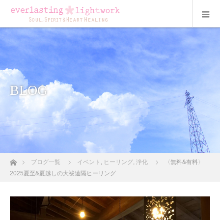
BLOG
ホーム
ブログ一覧
イベント
,
ヒーリング
,
浄化
〈無料&有料〉
2025夏至&夏越しの大祓遠隔ヒーリング