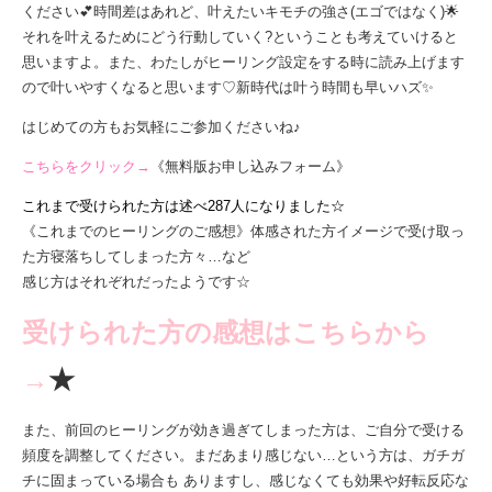
ください💕時間差はあれど、叶えたいキモチの強さ(エゴではなく)🌟
それを叶えるためにどう行動していく?ということも考えていけると
思いますよ。また、わたしがヒーリング設定をする時に読み上げます
ので叶いやすくなると思います♡新時代は叶う時間も早いハズ✨
はじめての方もお気軽にご参加くださいね♪
こちらをクリック→
《無料版お申し込みフォーム》
これまで受けられた方は述べ287人になりました☆
《これまでのヒーリングのご感想》体感された方イメージで受け取っ
た方寝落ちしてしまった方々…など
感じ方はそれぞれだったようです☆
受けられた方の感想はこちらから
→
★
また、前回のヒーリングが効き過ぎてしまった方は、ご自分で受ける
頻度を調整してください。まだあまり感じない…という方は、ガチガ
チに固まっている場合も ありますし、感じなくても効果や好転反応な