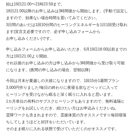
始は19日21:00〜21時23:59まで。
18日21:00以降のお申し込みは3時間後から開始します。(手動で設定し
ますので、効果ない場合時間を置いてみてください。
3日間のあいだは1回10分間のヒーリングエネルギーを1日1回受け取れ
ます(宣言文必要ですので、必ず申し込みフォームから
お申し込みください)です。
申し込みフォームからお申し込みいただき、6月19日18:00以前までの
方は19日21:00より開始、
それ以後のお申し込みの方は申し込みから3時間後から受け取り可能
になります。(夜間の申し込みの場合、翌朝以降)
今回は月末が夏越しの大祓になりますので、1回15分1週間プラン
3,000円作りました!毎日の終わりに夜寝る前などベッドに入って
ヒーリングを受けながら眠ると深く眠りに入れると思います。
1カ月単位の有料のサブスクヒーリングもありますので、無料遠隔ヒ
ーリングをお試しいただき、続けたい方はお申込みくださいね。
霊障ワークも含まれますので、霊媒体質の方オススメです☆毎回寝落
ちしてしまうほどと好評をいただいています。
そのまま眠りに入れる状態で受けていただくのがオススメです。