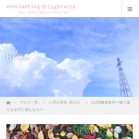
BLOG
ホーム
ブログ一覧
心理占星術
,
星読み
11/20蠍座新月〜振り返
りもせずに進むなら〜