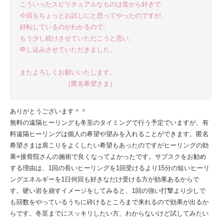
こういったスピリチュアルなものは昔から好きで
今回もちょっとお試しにと思ってやったのですが、
好転しているのがわかるので、
もう少し続けさせていただこうと思い、
申し込みさせていただきました。
またよろしくお願いいたします。
［匿名希望さま］
ありがとうございます＾＾
無料の遠隔ヒーリングも冬至のタイミングで行う予定でいますが、有
料遠隔ヒーリングは個人の希望や望みを入れることができます。匿名
希望さまは肩こりをよくしたい希望もあったのですがヒーリングの効
果+接骨院さんの施術で良くなってよかったです。サブスクをお勧め
する理由は、1回の長いヒーリングを1回受けるより15分の短いヒーリ
ングエネルギーを1日何回も好きなだけ受ける方が効果あるからで
す。硬い岩を崩すイメージをしてみると、1回の強い打撃より少しで
も回数をやっているうちに砕けるところまで来れるので効果が出るか
らです。冬至までにスッキリしたい方、わからないけど試してみたい