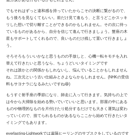
でもそれはずっと違和感を持っていたからこその決断に繋がるので、
もう後ろを見なくてもいい。前だけ見て進もう、と言うどこかスッキ
リした想いで切り離すことができるのかもしれません。その次に待っ
ているものがあるから、自分を信じて進んで行きましょう。蟹座の木
星もサポートしてくれるので、良いものだけ残して置いて行きましょ
う。
そろそろもういいかなと思うものの手放しと、心機一転キモチを入れ
替えて行きたいと思うなら、ちょうどいいタイミングです
それは誰かとの関係かもしれないし、悩んでいることかもしれません
ね。三次元という古い仕組みとさよならかもしれません。(NHKの受信
料もサヨナラになるみたいですね😆)
もうすぐ射手座の季節になり、師走に入って行きます。気持ちの上で
は今から大掃除を始める勢いでいていいと思います。部屋の中にある
ものや物理的なものを片付けたり処分するだけでも大きく運気は変わ
っていくので、捨てられるものがあるならここから始めて行きたいタ
イミングでもあります。
everlasting-Lightworkでは遠隔ヒーリングのサブスクをしているのです