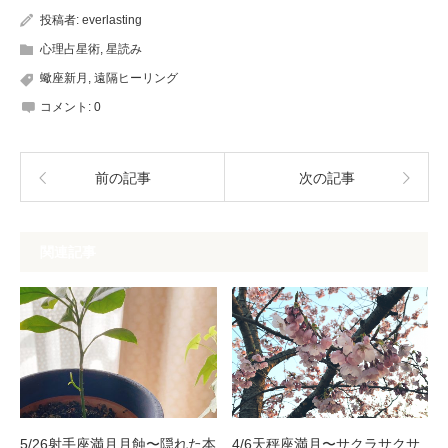
投稿者:
everlasting
心理占星術
,
星読み
蠍座新月
,
遠隔ヒーリング
コメント:
0
前の記事
次の記事
関連記事
5/26射手座満月月蝕〜隠れた本
4/6天秤座満月〜サクラサクサ