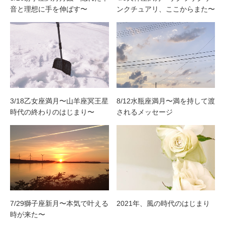
音と理想に手を伸ばす〜
ンクチュアリ、ここからまた〜
3/18乙女座満月〜山羊座冥王星
8/12水瓶座満月〜満を持して渡
時代の終わりのはじまり〜
されるメッセージ
7/29獅子座新月〜本気で叶える
2021年、風の時代のはじまり
時が来た〜