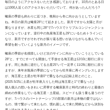
毎日のようにアクセスをいただき感謝しております。10月のとある日
は1000人近くのアクセスをいただいていて、何があったんだろう?
蠍座の季節も終わりに近づき、晩秋から冬に向かおうとしています
ね。本日の新月は蠍座28°にて起きました。新月ですから太陽と月が
重なりますが、水星も同じ28°で7ハウスでトリプルコンジャンクショ
ンになっています。逆行中の魚座海王星も29°にいるためトラインに
なり、新月ですがそれぞれが振り返る想いがありながらも進んでいく
希望を創っていくような新月のイメージです。
蠍座の季節が名残惜しいけど次のサインに向かっていこうとしている
28°と、すでにすべてを開放して手放せる海王星は12/10に順行に戻り
ます。同じ魚座に逆行してる土星25°いて一足早く11/28に順行に戻り
ますが、来年水瓶座の季節になってから牡羊座に再イングレスします
が、海王星と土星が牡羊座0°で重なるのは記録上初とのこと。
(2025.5/25に土星が牡羊座入りした時は海王星と1°で重なった)
個人個人の想いをきれいに昇華する蠍座新月と時代の終わりと最後の
締めの作業をしている海王星・土星組。スピードも扱う量も違うので
すが、7ハウスのパートナーシップの部屋の新月は本物の愛ではない
もの、情で繋がって来たもの、慣れ親しんで来た間柄などから決別を
選ぶ涙がある方もいるかもしれません。