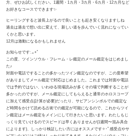
方、ぜひお試しください。1週間・1カ月・3カ月・6カ月・12カ月など
お好きなコースでできます✨
ヒーリングすると波長上がるので良いことも起き安くなりますしね
過去は過去で想い出に変えて、新しい道を歩んでいく流れになってい
くかと思います。
12月は激動になるかもしれません
お知らせです:.｡+ﾟ
この度、ツインソウル・フレーム・レ鑑定のメール鑑定をはじめまし
た♪
対面や電話ですることの多かったツイン鑑定なのですが、この度希望
がありましてメール鑑定で対応はじめました。これまでは対面や電話
では予約ではない、いわゆる現場読みが多くその場で判断することが
多かったのですが、メール鑑定にしてもらえると通常のホロスコープ
に加えて感受点(計算が必要)だったり、サビアンシンボルでの鑑定な
ど時間をかけて読める占術での鑑定が可能になるので、これからツイ
ン鑑定はメール鑑定をメインにして行きたいと思います。わたしもじ
っくり見ていけるのでスピードは早くありませんが(1週間〜混み具合
によります)、しっかり検証したい方にはオススメです✧･ﾟ感受点やサ
ビアンなどにはご縁はしっかり出てきます。またツインソウル・フレ