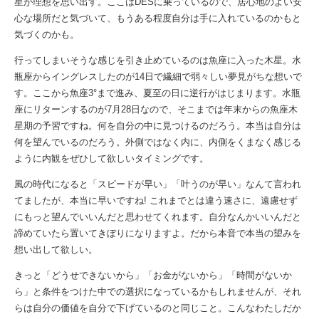
星が理想を思い出す。ここはDESに乗っているので、居心地のよい安
心な場所だと気づいて、もうある程度自分は手に入れているのかもと
気づくのかも。
行ってしまいそうな感じを引き止めているのは魚座に入った木星。水
瓶座からイングレスしたのが14日で繊細で弱々しい夢見がちな想いで
す。ここから魚座3°まで進み、夏至の日に逆行がはじまります。水瓶
座にリターンするのが7月28日なので、そこまでは年末からの魚座木
星期の予習ですね。何を自分の中に見つけるのだろう。本当は自分は
何を望んでいるのだろう。外側ではなく内に、内側をくまなく感じる
ように内観をぜひして欲しいタイミングです。
風の時代になると「スピードが早い」「叶うのが早い」なんて言われ
てましたが、本当に早いですね! これまでとは違う速さに、遠慮せず
にもっと望んでいいんだと思わせてくれます。自分なんかいいんだと
諦めていたら置いてきぼりになりますよ。だから本音で本当の望みを
想い出して欲しい。
きっと「どうせできないから」「お金がないから」「時間がないか
ら」と条件をつけた中での選択になっているかもしれませんが、それ
らは自分の価値を自分で下げているのと同じこと。こんなわたしだか