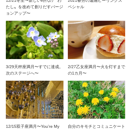
12/21冬至〜新しい時代の〝わ
2021春分の遠隔ヒーリングス
たし〟を改めて創りだすバージ
ペシャル
ョンアップ〜
3/29天秤座満月〜すでに達成。
2/27乙女座満月〜火を灯すまで
次のステージへ〜
の1カ月〜
12/15双子座満月〜You’re My
自分のキモチとコミュニケート