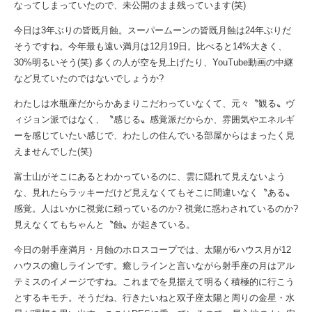
なってしまっていたので、未公開のまま残っています(笑)
今日は3年ぶりの皆既月蝕。スーパームーンの皆既月蝕は24年ぶりだ
そうですね。今年最も遠い満月は12月19日。比べると14%大きく、
30%明るいそう(笑) 多くの人が空を見上げたり、YouTube動画の中継
など見ていたのではないでしょうか?
わたしは水瓶座だからかあまりこだわっていなくて、元々〝観る〟ヴ
ィジョン派ではなく、〝感じる〟感覚派だからか、雰囲気やエネルギ
ーを感じていたい感じで、わたしの住んでいる部屋からはまったく見
えませんでした(笑)
富士山がそこにあるとわかっているのに、雲に隠れて見えないよう
な、見れたらラッキーだけど見えなくてもそこに間違いなく〝ある〟
感覚。人はいかに視覚に頼っているのか? 視覚に惑わされているのか?
見えなくてもちゃんと〝蝕〟が起きている。
今日の射手座満月・月蝕のホロスコープでは、太陽が6ハウス月が12
ハウスの癒しラインです。癒しラインと言いながら射手座の月はアル
テミスのイメージですね。これまでを見据えて明るく積極的に行こう
とするキモチ。そうだね、行きたいねと双子座太陽と周りの金星・水