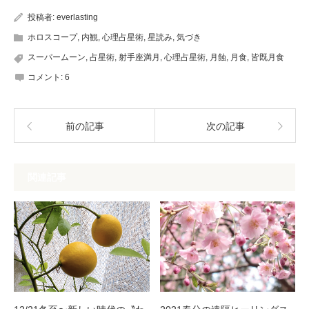
投稿者:
everlasting
ホロスコープ
,
内観
,
心理占星術
,
星読み
,
気づき
スーパームーン
,
占星術
,
射手座満月
,
心理占星術
,
月蝕
,
月食
,
皆既月食
コメント:
6
前の記事
次の記事
関連記事