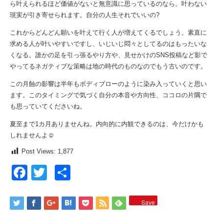
ら叶えられるほど価値がないと無意識に思っているのなら、叶わない
現実が引き寄せられます。自分の人生それでいいの?
これからどんどん願いを叶えて行く人が増えてくるでしょう。素直に
求める人が叶いやすいですし、いじいじ悶々としてるのはもったいな
くなる。誰かの足を引っ張るやり方や、見せかけのSNS投稿など影で
やってるネガティブな策略は地の時代のものなのでもう古いのです。
この月蝕の影響は半年もボディブローのように染み入っていくと思い
ます。このタイミングで気づく自分の本音や方向性、ココロの片隅で
も思っていてくださいね。
夏至まで1カ月ありませんね。内向的に内観できるのは、今だけかも
しれませんよ☺️
Post Views:
1,877
Facebook
Twitter
共
有
Save