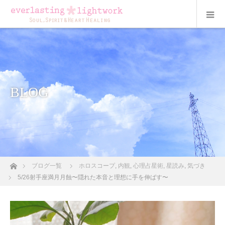
BLOG
ホーム
ブログ一覧
ホロスコープ
,
内観
,
心理占星術
,
星読み
,
気づき
5/26射手座満月月蝕〜隠れた本音と理想に手を伸ばす〜