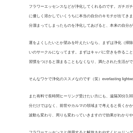
フラワーエッセンスなどが浄化してくれるのです。ガチガチ
に優しく溶かしていくうちに本当の自分のキモチが出てきま
分溜まってしまったものを浄化してあげると、本来の自分が
運をよくしたいとか望みを叶えたいなら、まずは浄化（掃除
いのサークルになってます。まずはキャパに空きを作ること
習慣をつけると溜まることもなくなり、満たされた生活がで
そんなワケで浄化のススメなのです（笑）everlasting l
また有料で長時間ヒーリング受けたい方にも、遠隔30分3,00
分だけではなく、前世やカルマの領域まで考えると長くかか
波動も変わり、周りも変わっていきますので効果がわかりや
フラワーエッセンスと併用すると解放されやすくヒーリング