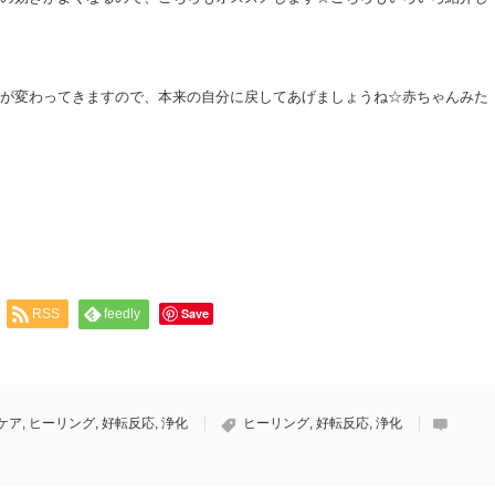
が変わってきますので、本来の自分に戻してあげましょうね☆赤ちゃんみた
Save
RSS
feedly
ケア
,
ヒーリング
,
好転反応
,
浄化
ヒーリング
,
好転反応
,
浄化