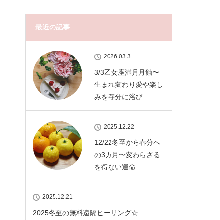
最近の記事
2026.03.3
3/3乙女座満月月蝕〜
生まれ変わり愛や楽し
みを存分に浴び…
2025.12.22
12/22冬至から春分へ
の3カ月〜変わらざる
き
を得ない運命…
2025.12.21
2025冬至の無料遠隔ヒーリング☆