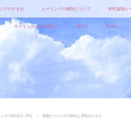
ングのすすめ
ヒーリングの種類について
有料遠隔ヒ
サイキック〜魂の修行〜
BLOG
Profile
リング
,
好転反応
,
浄化
遠隔ヒーリングの御礼と浄化のススメ