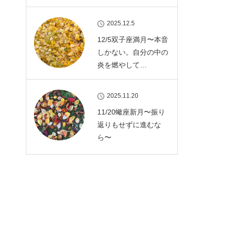
2025.12.5
12/5双子座満月〜本音
しかない。自分の中の
炎を燃やして…
2025.11.20
11/20蠍座新月〜振り
返りもせずに進むな
ら〜