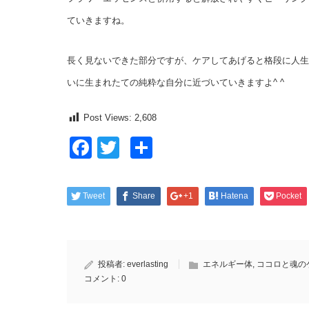
ていきますね。
長く見ないできた部分ですが、ケアしてあげると格段に人生
いに生まれたての純粋な自分に近づいていきますよ^ ^
Post Views:
2,608
Facebook
Twitter
共
有
Tweet
Share
+1
Hatena
Pocket
投稿者:
everlasting
エネルギー体
,
ココロと魂の
コメント:
0