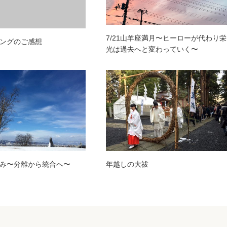
7/21山羊座満月〜ヒーローが代わり栄
ングのご感想
光は過去へと変わっていく〜
み〜分離から統合へ〜
年越しの大祓