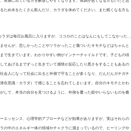
、表層に出ている方を解放しやすくなります。体調が悪くなる方もいたと思
るため水をたくさん飲んだり、カラダを休めてください。また眠くなる方も
。カラダは毎日お風呂に入りますが、ココロのことはなんにもしてこなかった…
ませんが、悲しかったことやツラかったこと傷ついたキモチなどはちゃんと
まで生きています。わかりやすい例がインナーチャイルドです。子どもの頃
してあげるまでずっと生きていて感情が反応したり悪さをすることもあるの
社会人になって社会に出ると外側で守ることが多くなり、だんだんガチガチ
潜在意識・カラダ）で感じることを忘れてしまいます。自分のキモチとかわ
がして、本当の自分を見つけるように、外側を覆った鎧やいらないものを癒
ーエッセンス、心理学的アプローチなどが効果がありますが、実はそれらの
ラの中のエネルギー体の領域やチャクラに溜まっているので、ヒーリングや