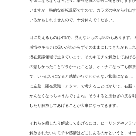
が気にならなくなったり…潜在意識の部分に働きかけますが
いますが一時的な好転反応ですので、カラダの中から排出す
いるかもしれませんので、十分休んでください。
目に見えるものは4%で、見えないものは96%もあります
感情やキモチは扱いがわからずそのままにしてきたかもしれ
潜在意識領域で生きています。そのキモチを解放してあげる
の悲しかったことツラかったことは、オトナになっても解放
で、いっぱいになると感情がワケわかんない状態になるし、
に左脳（顕在意識・アタマ）で考えることばかりで、右脳（
かんなくなっちゃうんですよね。そうすると玉ねぎの皮を剥
したり解放してあげることが大事になってきます。
それらを癒したり解放してあげるには、ヒーリングやフラワ
解放されたいキモチや感情はどこにあるのかというと、オー