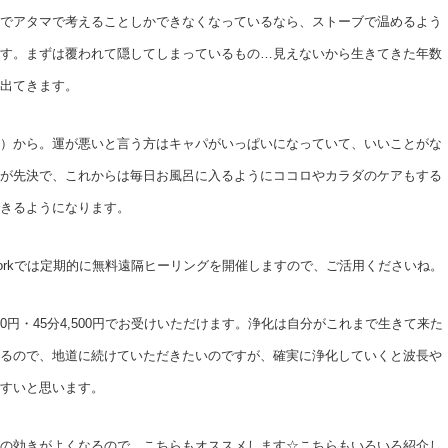
でアタマで考えることしかできなくなっているなら、ストーブで温めるよう
す。まずは覆われて隠してしまっているもの…見えないから生きてきた年数
出てきます。
）から。運が悪いと言う方はキャパがいっぱいになっていて、いいことがな
が先決で、これからは毎日お風呂に入るようにココロやカラダのケアもする
きるようになります。
ightworkでは定期的に無料遠隔ヒーリングを開催しますので、ご活用くださいね。
0円・45分4,500円でお受けいただけます。浄化は自分がこれまで生きて来た
るので、地道に続けていただきたいのですが、確実に浄化していくと波長や
すいと思います。
の効きがよくなるので、こちらもオススメします☆こちらもいろいろ紹介し